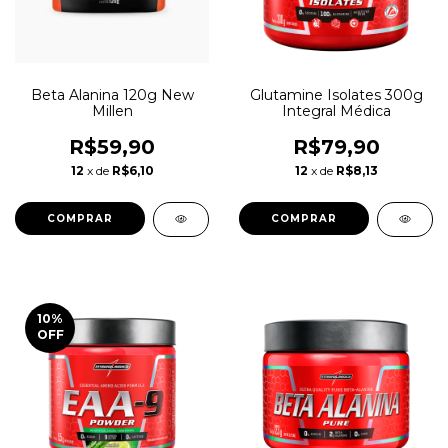
Beta Alanina 120g New
Glutamine Isolates 300g
Millen
Integral Médica
R$59,90
R$79,90
12
x de
R$6,10
12
x de
R$8,13
10
%
OFF