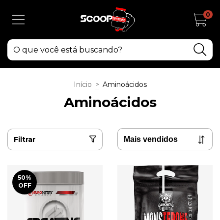
0
Início
>
Aminoácidos
Aminoácidos
Filtrar
50
%
OFF