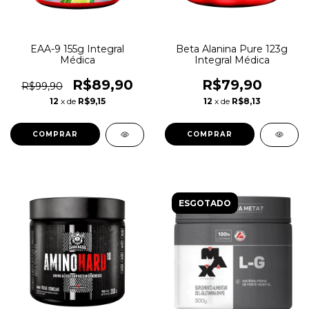
EAA-9 155g Integral
Beta Alanina Pure 123g
Médica
Integral Médica
R$89,90
R$79,90
R$99,90
12
x de
R$9,15
12
x de
R$8,13
ESGOTADO