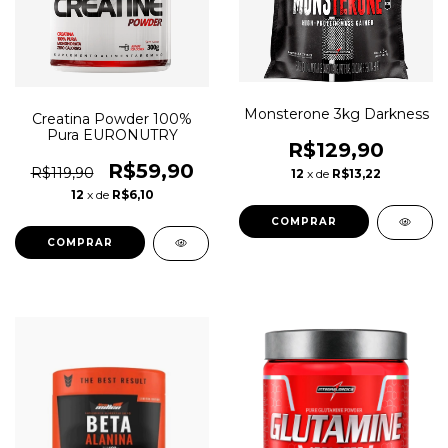
Monsterone 3kg Darkness
Creatina Powder 100%
Pura EURONUTRY
R$129,90
R$59,90
R$119,90
12
x de
R$13,22
12
x de
R$6,10
COMPRAR
COMPRAR