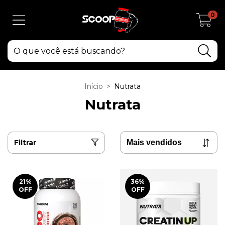
0
Início
>
Nutrata
Nutrata
Filtrar
21
%
36
%
OFF
OFF