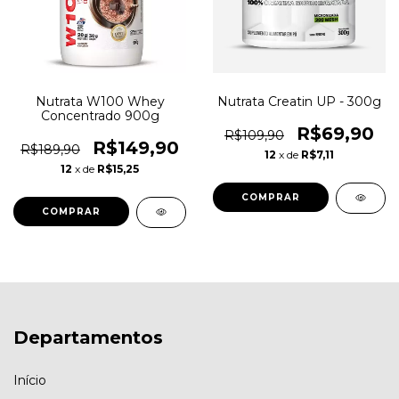
Nutrata W100 Whey
Nutrata Creatin UP - 300g
Concentrado 900g
R$69,90
R$109,90
R$149,90
R$189,90
12
x de
R$7,11
12
x de
R$15,25
COMPRAR
Departamentos
Início