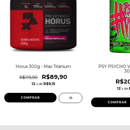
Horus 300g - Max Titanium
PSY PSYCHO 
30
R$89,90
R$119,90
R$20
12
x de
R$9,15
12
x de
COMPRAR