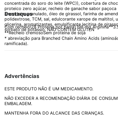
concentrada do soro do leite (WPC)), cobertura de choco
proteico zero açúcar, recheio de ganache sabor paçoca 
Destaques
amendoim granulado, óleo de girassol, farinha de amen
polidextrose, TCM, sal, edulcorante xarope de maltitol,
glicerina, aromatizantes, emulsificante lecitina de giras
Com recheio!28 Proteína por barra1.198 mg Arginina**
sorbato de potássio. NÃO CONTÉM GLÚTEN
**Recheio cremosoSem proteína de soja
* abreviação para Branched Chain Amino Acids (aminoá
ramificada).
Advertências
ESTE PRODUTO NÃO É UM MEDICAMENTO.
NÃO EXCEDER A RECOMENDAÇÃO DIÁRIA DE CONSUM
EMBALAGEM.
MANTENHA FORA DO ALCANCE DAS CRIANÇAS.