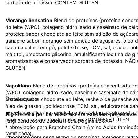
sorbato de potássio. CONTÉM GLÚTEN.
Morango Sensation
Blend de proteínas (proteína conce
do leite (WPC), colágeno hidrolisado e caseinato de cálc
proteica sabor chocolate ao leite sem adição de açúcare
ganache sabor morango sem adição de açúcares, óleo de
cacau alcalino em pó, polidextrose, TCM, sal, edulcoran
maltitol, umectante glicerina, emulsificante lecitina de gi
aromatizantes e conservador sorbato de potássio. NÃ
GLÚTEN.
Napolitano
Blend de proteínas (proteína concentrada do 
(WPC), colágeno hidrolisado, caseína e caseinato de cál
Destaques
proteica sabor chocolate ao leite, recheio de ganache 
óleo de girassol, polidextrose, TCM, sal, edulcorante xar
umectante glicerina, emulsificante lecitina de girassol, 
13g Proteína por barraRecheio cremosoSem proteína d
conservador sorbato de potássio. CONTÉM GLÚTEN.
(triglicerídeos de cadeia média)ArgininaBCAA
* abreviação para Branched Chain Amino Acids (aminoá
ramificada).
Chocolate com coco
Blend de proteínas (colágeno hidro