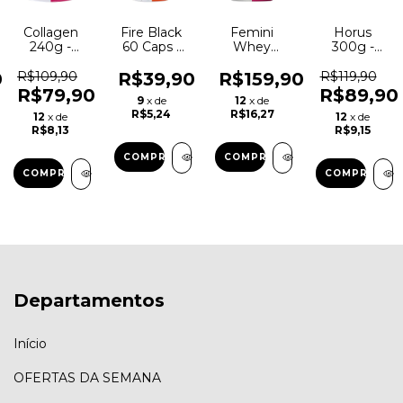
Collagen
Fire Black
Femini
Horus
240g -
60 Caps -
Whey
300g -
Max
Max
600G -
Max
Titanium
Titanium
Max
Titanium
0
R$109,90
R$39,90
R$159,90
R$119,90
Titanium
R$79,90
R$89,90
9
x de
12
x de
R$5,24
R$16,27
12
x de
12
x de
R$8,13
R$9,15
COMPRAR
COMPRAR
COMPRAR
Departamentos
Início
OFERTAS DA SEMANA