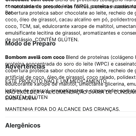
concentrada do soro do leite (WPC), caseína e caseinato
** naturalmente presente nas fontes proteicas usadas n
Bar.
cobertura proteica sabor chocolate ao leite, recheio de
coco, óleo de girassol, cacau alcalino em pó, polidextro
coco, TCM, sal, edulcorante xarope de maltitol, umectant
emulsificante lecitina de girassol, aromatizantes e cons
de potássio. CONTÉM GLÚTEN.
Modo de Preparo
Bombom avelã com coco
Blend de proteínas (colágeno 
-
proteína concentrada do soro do leite (WPC) e caseinato
Advertências
cobertura proteica sabor chocolate ao leite, recheio de
artificial de coco, óleo de girassol, coco ralado, polidex
ESTE PRODUTO NÃO É UM MEDICAMENTO.
edulcorante xarope de maltitol, umectante glicerina, emu
lecitina de girassol, aromatizantes e conservador sorbat
NÃO EXCEDER A RECOMENDAÇÃO DIÁRIA DE CONSUM
CONTÉM GLÚTEN
EMBALAGEM.
MANTENHA FORA DO ALCANCE DAS CRIANÇAS.
Alergênicos