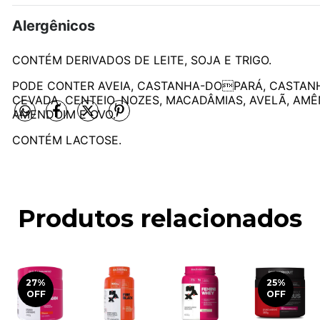
Alergênicos
CONTÉM DERIVADOS DE LEITE, SOJA E TRIGO.
PODE CONTER AVEIA, CASTANHA-DOPARÁ, CASTAN
CEVADA, CENTEIO, NOZES, MACADÂMIAS, AVELÃ, AM
AMENDOIM E OVO.
CONTÉM LACTOSE.
Produtos relacionados
27
%
25
%
OFF
OFF