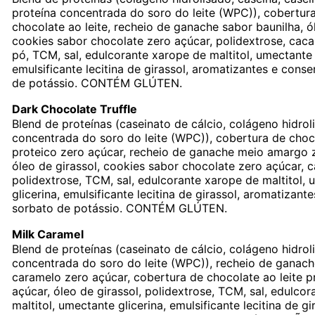
proteína concentrada do soro do leite (WPC)), cobertur
chocolate ao leite, recheio de ganache sabor baunilha, ól
cookies sabor chocolate zero açúcar, polidextrose, caca
pó, TCM, sal, edulcorante xarope de maltitol, umectante 
emulsificante lecitina de girassol, aromatizantes e cons
de potássio. CONTÉM GLÚTEN.
Dark Chocolate Truffle
Blend de proteínas (caseinato de cálcio, colágeno hidrol
concentrada do soro do leite (WPC)), cobertura de choco
proteico zero açúcar, recheio de ganache meio amargo 
óleo de girassol, cookies sabor chocolate zero açúcar, c
polidextrose, TCM, sal, edulcorante xarope de maltitol,
glicerina, emulsificante lecitina de girassol, aromatizan
sorbato de potássio. CONTÉM GLÚTEN.
Milk Caramel
Blend de proteínas (caseinato de cálcio, colágeno hidrol
concentrada do soro do leite (WPC)), recheio de ganac
caramelo zero açúcar, cobertura de chocolate ao leite p
açúcar, óleo de girassol, polidextrose, TCM, sal, edulco
maltitol, umectante glicerina, emulsificante lecitina de gi